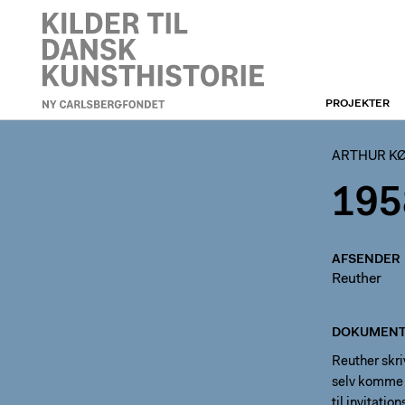
PROJEKTER
ARTHUR KØPCKES ARKIV
ARTHUR KØ
195
AFSENDER
Reuther
DOKUMENT
Reuther skri
selv komme 
til invitati