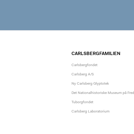
CARLSBERGFAMILIEN
Carlsbergfondet
Carlsberg A/S
Ny Carlsberg Glyptotek
Det Nationalhistoriske Museum på Fre
Tuborgfondet
Carlsberg Laboratorium