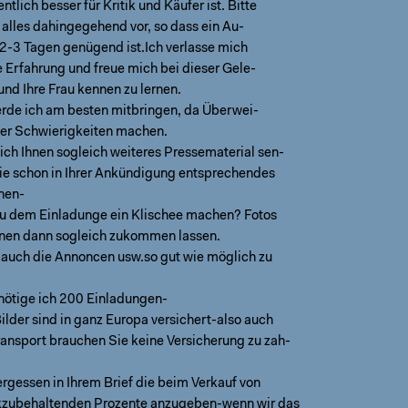
ntlich besser für Kritik und Käufer ist. Bitte
 alles dahingegehend vor, so dass ein Au-
 2-3 Tagen genügend ist.Ich verlasse mich
e Erfahrung und freue mich bei dieser Gele-
und Ihre Frau kennen zu lernen.
rde ich am besten mitbringen, da Überwei-
r Schwierigkeiten machen.
ich Ihnen sogleich weiteres Pressematerial sen-
ie schon in Ihrer Ankündigung entsprechendes
nen-
zu dem Einladunge ein Klischee machen? Fotos
hnen dann sogleich zukommen lassen.
e auch die Annoncen usw.so gut wie möglich zu
nötige ich 200 Einladungen-
ilder sind in ganz Europa versichert-also auch
ansport brauchen Sie keine Versicherung zu zah-
rgessen in Ihrem Brief die beim Verkauf von
kzubehaltenden Prozente anzugeben-wenn wir das