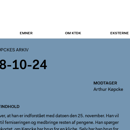
EMNER
OM KTDK
EKSTERNE
PCKES ARKIV
8-10-24
MODTAGER
Arthur Køpcke
INDHOLD
ver, at han er indforstået med datoen den 25. november. Han vil
til ferniseringen og medbringe resten af pengene. Han spørger
onskortet, om Køpcke har brug for en kliche. Selv har han brug for