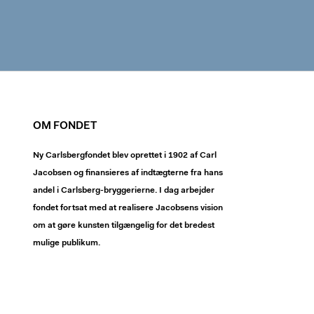
OM FONDET
Ny Carlsbergfondet blev oprettet i 1902 af Carl
Jacobsen og finansieres af indtægterne fra hans
andel i Carlsberg-bryggerierne. I dag arbejder
fondet fortsat med at realisere Jacobsens vision
om at gøre kunsten tilgængelig for det bredest
mulige publikum.