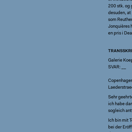
200 stk. og 
desuden, at
som Reuther 
Jonquières h
en pris i De
TRANSSKRI
Galerie Koe
SVAR: __
Copenhage
Laederstrae
Sehr geehrt
ich habe da
sogleich an
Ich bin mit
bei der Eröf