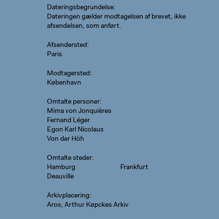
Dateringsbegrundelse
Dateringen gælder modtagelsen af brevet, ikke
afsendelsen, som anført.
Afsendersted
Paris
Modtagersted
København
Omtalte personer
Mima von Jonquières
Fernand Léger
Egon Karl Nicolaus
Von der Höh
Omtalte steder
Hamburg
Frankfurt
Deauville
Arkivplacering
Aros, Arthur Køpckes Arkiv