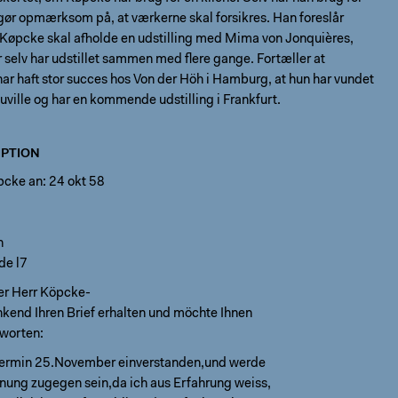
gør opmærksom på, at værkerne skal forsikres. Han foreslår
 Køpcke skal afholde en udstilling med Mima von Jonquières,
selv har udstillet sammen med flere gange. Fortæller at
ar haft stor succes hos Von der Höh i Hamburg, at hun har vundet
auville og har en kommende udstilling i Frankfurt.
PTION
pcke an: 24 okt 58
n
de l7
er Herr Köpcke-
nkend Ihren Brief erhalten und möchte Ihnen
tworten:
 Termin 25.November einverstanden,und werde
fnung zugegen sein,da ich aus Erfahrung weiss,