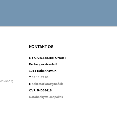
KONTAKT OS
NY CARLSBERGFONDET
Brolæggerstræde 5
1211 København K
T
33 11 37 65
deriksborg
E
sekretariatet@ncf.dk
CVR: 54065418
Databeskyttelsespolitik