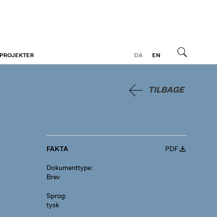
 PROJEKTER
DA
EN
Søg
TILBAGE
FAKTA
PDF
Dokumenttype
Brev
Sprog
tysk