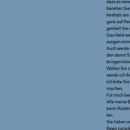
dass es wese
bereiten Sie
fenthalt von
ganz auf Ihr
genheit Sie 
Das Geld we
sungen imme
Auch werde 
den damit S
bringen kön
Wollen Sie 
werde ich I
Ich bitte Si
machen.
Für mich be
Alle meine B
beim Rücktr
len .
Sie haben ve
Ihnen zurüc