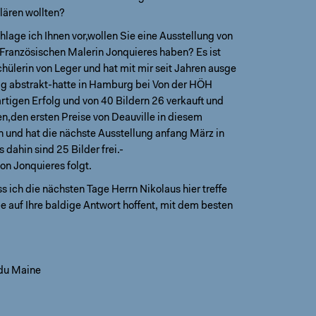
lären wollten?
hlage ich Ihnen vor,wollen Sie eine Ausstellung von
Französischen Malerin Jonquieres haben? Es ist
hülerin von Leger und hat mit mir seit Jahren ausge
öllig abstrakt-hatte in Hamburg bei Von der HÖH
rtigen Erfolg und von 40 Bildern 26 verkauft und
en,den ersten Preise von Deauville in diesem
n und hat die nächste Ausstellung anfang März in
s dahin sind 25 Bilder frei.-
on Jonquieres folgt.
ss ich die nächsten Tage Herrn Nikolaus hier treffe
e auf Ihre baldige Antwort hoffent, mit dem besten
du Maine